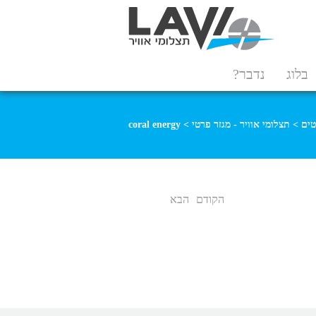
בלוג
נדבר?
טים
>
תצלומי אוויר - מגזר פרטי
>
coral energy
הקודם
הבא