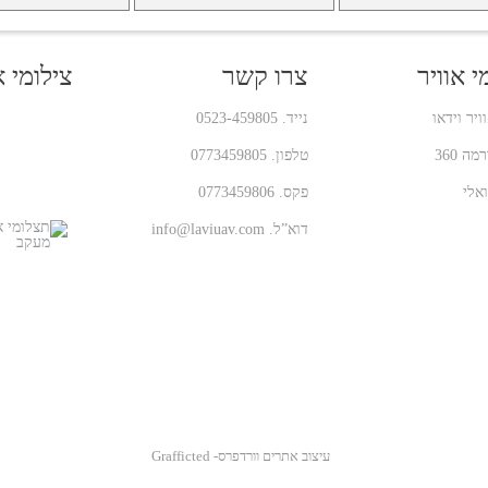
 אוויר
צרו קשר
צילומי 
ויר וידאו
נייד. 0523-459805
ה 360
טלפון. 0773459805
ואלי
פקס. 0773459806
דוא”ל. info@laviuav.com
עיצוב אתרים וורדפרס- Grafficted